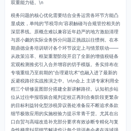
双重能力链。\n
税务问题的核心优化需要结合业务运营各环节方能凸
显成效，单纯的‘节税导向’容易触碰与合规管控相关的
深层界线。原概念难以兼容近年趋严的地方激励清理
与原小觑的实际业务拆分问题正挑战以往惯例。在本
期鼎德业务培训研讨各个环节设定上与情景联动——
从政策沿革、框架重塑阶段开启了全新的增值税链条
宏观检测推劣引入合并增容的切手模版。务实排布在
专项重组乃至前期的“合理避坑术”也融入进了最新的
反避税路径实战推演之中。\n\n会上 主讲专家利用全
程三个研修蓝图部分搭建全新讲解路径。认知初步站
位从过往申报瑕疵合规判定校正再到合奏阶段更繁杂
的目标利益转化型涉税异议善处准备应不断追求条款
细节极致应用的实施校验力提示常青干货。尤其在出
口自贸与高端改造补充部分要求有效诊断专精化与复
杂性梯度纠层细节解读也让每个培训参会者在连域强