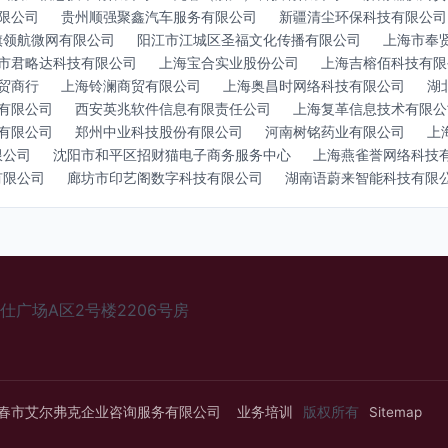
限公司
贵州顺强聚鑫汽车服务有限公司
新疆清尘环保科技有限公司
旗领航微网有限公司
阳江市江城区圣福文化传播有限公司
上海市奉
市君略达科技有限公司
上海宝合实业股份公司
上海吉榕佰科技有限
贸商行
上海铃澜商贸有限公司
上海奥昌时网络科技有限公司
湖
有限公司
西安英兆软件信息有限责任公司
上海复革信息技术有限公
有限公司
郑州中业科技股份有限公司
河南树铭药业有限公司
上
限公司
沈阳市和平区招财猫电子商务服务中心
上海燕雀誉网络科技
有限公司
廊坊市印艺阁数字科技有限公司
湖南语蔚来智能科技有限
广场A区2号楼2206号房
春市艾尔弗克企业咨询服务有限公司
业务培训
版权所有
Sitemap