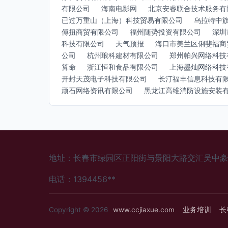
有限公司
海南电影网
北京安睿联合技术服务有
已过万重山（上海）科技贸易有限公司
乌拉特中
傅扭商贸有限公司
福州随势投资有限公司
深圳
科技有限公司
天气预报
海口市美兰区俐斐福商
公司
杭州琅科建材有限公司
郑州帕兴网络科技
算命
浙江恒和食品有限公司
上海墨灿网络科技
开封天茂电子科技有限公司
长汀福丰信息科技有
顽石网络资讯有限公司
黑龙江高维消防设施安装
地址：长春市绿园区正阳街与景阳大路交汇吴中豪仕
电话：1394456**
Copyright © 2026
www.ccjiaxue.com
业务培训
长