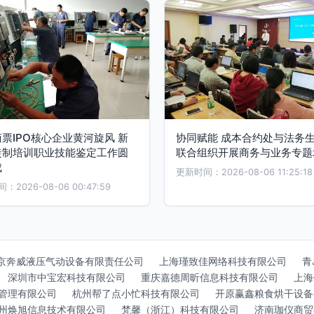
票IPO核心企业黄河旋风 新
协同赋能 成本合约处与法务
徒制培训职业技能鉴定工作圆
联合组织开展商务与业务专题
成
更新时间：2026-08-06 11:25:18
2026-08-06 00:47:59
京奔威液压气动设备有限责任公司
上海瑾致佳网络科技有限公司
青
深圳市中宝宏科技有限公司
重庆嘉德周昕信息科技有限公司
上海
管理有限公司
杭州帮了点小忙科技有限公司
开原赢鑫粮食烘干设备
州焕旭信息技术有限公司
梵馨（浙江）科技有限公司
济南珈仪商贸